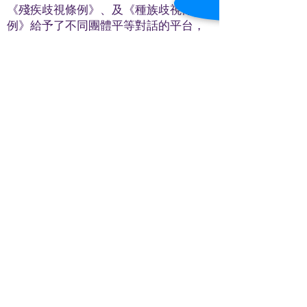
《殘疾歧視條例》、及《種族歧視條
例》給予了不同團體平等對話的平台，
是保衛香港居民人權的武器。韓非子曾
說過「搖鏡則不得為明，搖衡則不得為
正。」只有基本法的天秤不會被任何人
輕易撼動，它願意俯下身軀傾聽每一個
人的哭訴，才能保障社會上每一個人都
得到平等的對待與應有的人權。
聯絡我們
電郵︰
role.admin@hku.hk
按此
連結至查詢表格