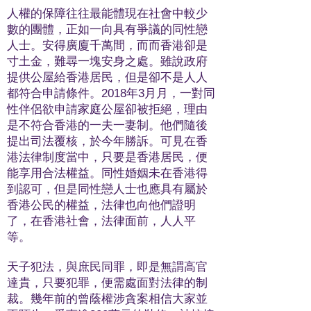
人權的保障往往最能體現在社會中較少
數的團體，正如一向具有爭議的同性戀
人士。安得廣廈千萬間，⽽而香港卻是
寸土金，難尋一塊安身之處。雖說政府
提供公屋給香港居民，但是卻不是人人
都符合申請條件。2018年3⽉月，一對同
性伴侶欲申請家庭公屋卻被拒絕，理由
是不符合香港的一夫一妻制。他們隨後
提出司法覆核，於今年勝訴。可見在香
港法律制度當中，只要是香港居民，便
能享用合法權益。同性婚姻未在香港得
到認可，但是同性戀人士也應具有屬於
香港公民的權益，法律也向他們證明
了，在香港社會，法律面前，人人平
等。
天子犯法，與庶民同罪，即是無謂高官
達貴，只要犯罪，便需處面對法律的制
裁。幾年前的曾蔭權涉貪案相信大家並