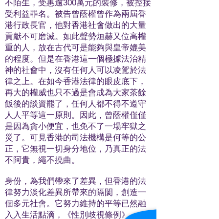
不陌生，受惠逾300萬元的裝修，被控接
受利益罪名。被告曾蔭權曾作為兩屆香
港行政長官，他對香港社會做出的大量
貢獻不可磨滅。如此聲勢烜赫又位高權
重的人，放在古代可是能夠與皇帝媲美
的程度。但是在香港這一個極據法治精
神的社會中，沒有任何人可以凌駕於法
律之上。在如今香港法律的眼皮底下，
再大的權威也只不過是會成為大家茶餘
飯後的談資罷了，任何人都不得不遵守
人人平等這一原則。因此，曾蔭權僅僅
是因為貪小便宜，也免不了一場牢獄之
災了。可見香港的司法機構是何等的公
正，它無視一切身分地位，乃真正的法
不阿貴，繩不撓曲。
身份，為我們帶來了差異，但香港的法
律努力淡化差異所帶來的隔閡，創造一
個多元社會。它努力維持的平等已然融
⼊入生活點滴，《性別歧視條例》、