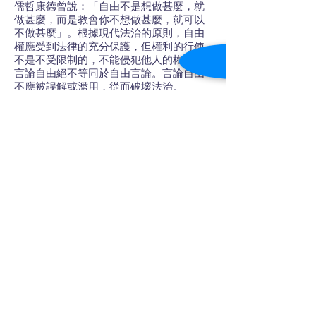
儒哲康德曾說：「自由不是想做甚麼，就
做甚麼，而是教會你不想做甚麼，就可以
不做甚麼」。根據現代法治的原則，自由
權應受到法律的充分保護，但權利的行使
不是不受限制的，不能侵犯他人的權利。
言論自由絕不等同於自由言論。言論自由
不應被誤解或濫用，從而破壞法治。
聯絡我們
電郵︰
role.admin@hku.hk
按此
連結至查詢表格
© 法治教育計劃是香港大學法律學院的一個
知識交流項目。