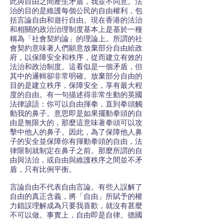
此與自由之間產生矛盾，我並不同意。法
治的目的是維護每個公民的自由權利，包
括言論自由和遊行自由。現在香港的法治
和相關的政治治理制度基本上是基於一種
稱為「社會契約論」的理論上。所謂的社
會契約意味著人們願意放棄部分自由給政
府，以保障安全和秩序，從而建立有效的
法治和政治制度。這看似是一個矛盾，但
其中的邏輯卻非常明確。放棄部分自由的
目的是建立秩序，保障安全，享有最大程
度的自由。有一句描述得非常生動的英國
法律諺語：你可以自由揮拳，直到拳頭觸
動我的鼻子。意思即是如果擺動拳頭的自
由是無限大的，那麼這意味著拳頭可以攻
擊中他人的鼻子。因此，為了保障他人鼻
子的安全並保障你有揮動拳頭的自由，法
律限制就制定在鼻子之前。那麼所謂的自
由與法治，或自由與維護秩序之間並不矛
盾，只有比例平衡。
言論自由不代表自由言論。有些人誤解了
自由的真正含義，將「自由」所賦予的權
力錯誤理解成為只要我喜歡，就沒有甚麼
不可以做。事實上，自由即是自律。德國