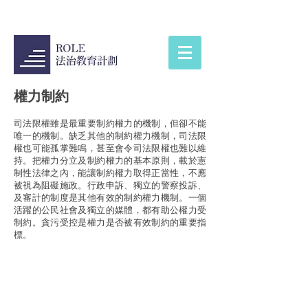
權力制約
司法限權雖是最重要制約權力的機制，但卻不能
唯一的機制。缺乏其他的制約權力機制，司法限
權也可能孤掌難鳴，甚至會令司法限權也難以維
持。把權力分立及制約權力的基本原則，載於憲
制性法律之內，能讓制約權力取得正當性，不應
被視為阻礙施政。行政申訴、獨立的警察投訴、
及審計的制度是其他有效的制約權力機制。一個
活躍的公民社會及獨立的媒體，都有助公權力受
制約。貪污受控是權力是否被有效制約的重要指
標。
聯絡我們